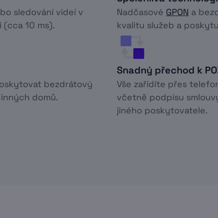
ebo sledování videí v
Nadčasové
GPON
a bezd
í (cca 10 ms).
kvalitu služeb a poskytuj
Snadný přechod k P
poskytovat bezdrátový
Vše zařídíte přes telefo
odinných domů.
včetně podpisu smlouvy
jiného poskytovatele.