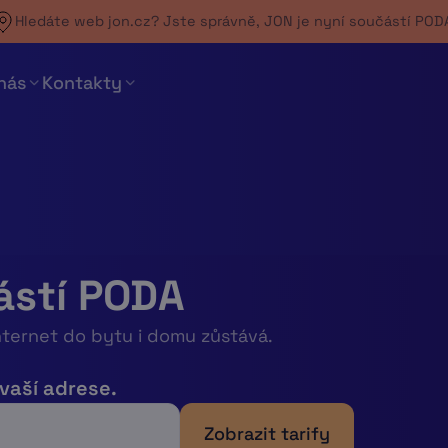
Hledáte web jon.cz? Jste správně,
JON je nyní součástí POD
nás
Kontakty
ástí PODA
nternet do bytu i domu zůstává.
 vaší adrese.
Zobrazit tarify