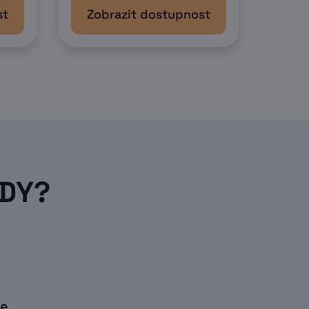
st
Zobrazit dostupnost
ODY?
ie