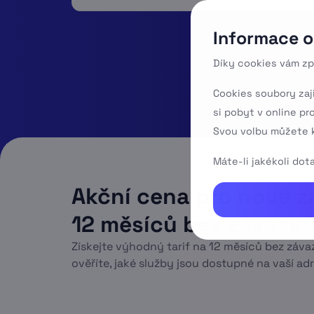
Informace o
Díky cookies vám zp
Cookies soubory zaj
si pobyt v online pr
Svou volbu můžete k
Máte-li jakékoli do
Akční cena pro nové z
12 měsíců bez závazk
Získejte výhodný tarif na 12 měsíců bez závaz
ověříte, jaké služby jsou dostupné na vaší adr