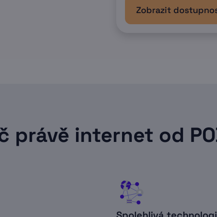
Zobrazit dostupno
č právě internet od P
Spolehlivá technolog