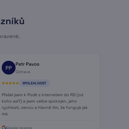
azníků
pravené.
Petr Pavco
PP
Ostrava
SPOLEHLIVOST
Přešel jsem k Podě s internetem do RD (od
koho asi?) a jsem velice spokojen, jeho
rychlosti, cenou a hlavně tím, že funguje jak
má.
Google recenze