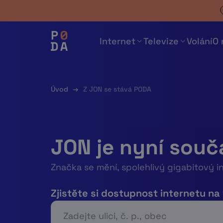
Skip
to
content
Internet
Televize
Volání
O 
Úvod
→
Z JON se stává PODA
JON je nyní souč
Značka se mění, spolehlivý gigabitový i
Zjistěte si dostupnost internetu na