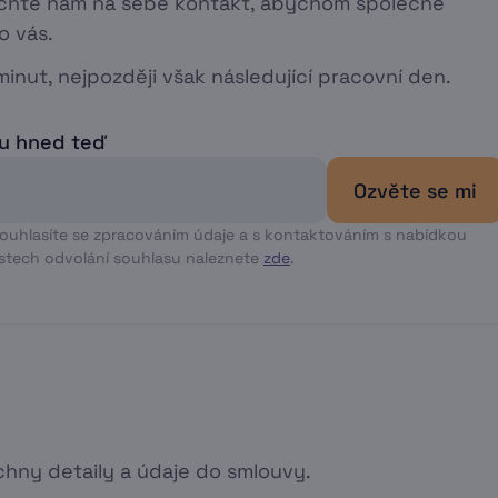
echte nám na sebe kontakt, abychom společně
o vás.
inut, nejpozději však následující pracovní den.
tu hned teď
Ozvěte se mi
souhlasíte se zpracováním údaje a s kontaktováním s nabídkou
stech odvolání souhlasu naleznete
zde
.
hny detaily a údaje do smlouvy.