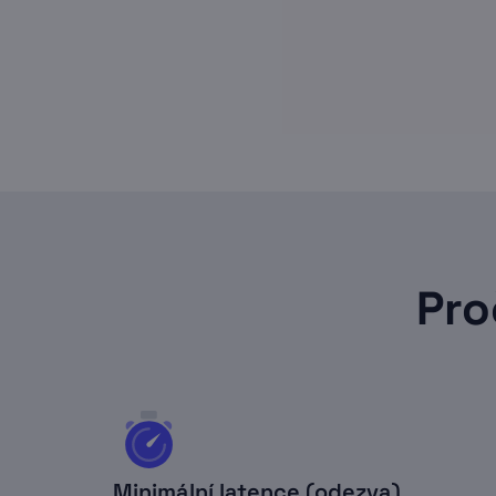
Pro
Minimální latence (odezva)