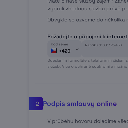
Máte o naše služby zájem? Zan
vybrali vhodnou službu právě pr
Obvykle se ozveme do několika m
Požádejte o připojení k interne
Kód země
Například: 601 123 456
+420
Odesláním formuláře s telefonním číslem 
služeb. Více o ochraně soukromí a možno
Podpis smlouvy online
2
V průběhu hovoru doladíme všec