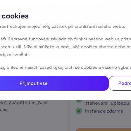
 cookies
rostředkujeme ojedinělý zážitek při prohlížení našeho webu.
Promo tarif
išťují správné fungování základních funkcí našeho webu a přisp
ostoru užili. Níže si můžete vybrat, jaké cookies chcete nebo n
GPON 1 Giga
dykoli změnit.
1000 / 1000 Mbps
300 Kč
měsíčně
tazy ohledně našich zásad týkajících se cookies a vašeho výběr
490 Kč měsíčně
ákazníky na
Zvládá až 30 zařízení
Přijmout vše
Podro
naráz
ů
Stejná rychlost
ků. Začněte tím, že si
stahování i uploadu
ese.
Instalace zdarma