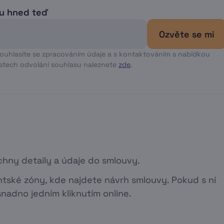
tu hned teď
Ozvěte se mi
souhlasíte se zpracováním údaje a s kontaktováním s nabídkou
stech odvolání souhlasu naleznete
zde
.
hny detaily a údaje do smlouvy.
entské zóny, kde najdete návrh smlouvy. Pokud s ní
snadno jedním kliknutím online.