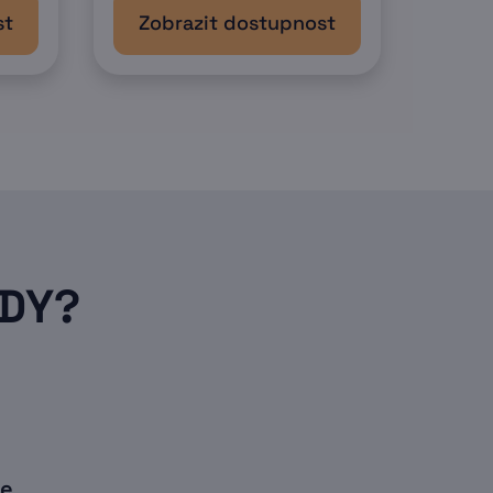
st
Zobrazit dostupnost
ODY?
ie