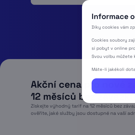
Informace o
Díky cookies vám zp
Cookies soubory zaj
si pobyt v online pr
Svou volbu můžete k
Máte-li jakékoli do
Akční cena pro nové z
12 měsíců bez závazk
Získejte výhodný tarif na 12 měsíců bez závaz
ověříte, jaké služby jsou dostupné na vaší adr