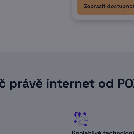
Zobrazit dostupno
č právě internet od P
Spolehlivá technolog