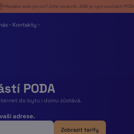
Hledáte web jon.cz? Jste správně,
JON je nyní součástí POD
nás
Kontakty
ástí PODA
nternet do bytu i domu zůstává.
 vaší adrese.
Zobrazit tarify