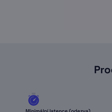
Pro
Minimální latence (odezva)