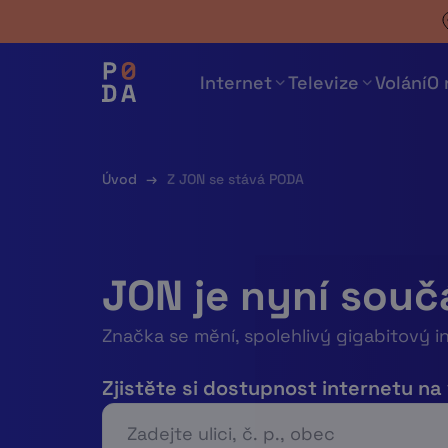
Skip
to
content
Internet
Televize
Volání
O 
Úvod
→
Z JON se stává PODA
JON je nyní souč
Značka se mění, spolehlivý gigabitový i
Zjistěte si dostupnost internetu na