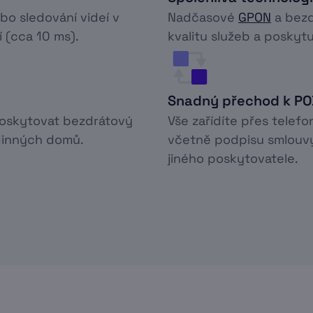
ebo sledování videí v
Nadčasové
GPON
a bezd
í (cca 10 ms).
kvalitu služeb a poskytuj
Snadný přechod k P
poskytovat bezdrátový
Vše zařídíte přes telefo
odinných domů.
včetně podpisu smlouvy
jiného poskytovatele.