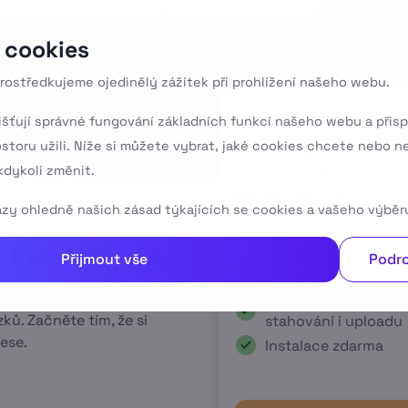
 cookies
rostředkujeme ojedinělý zážitek při prohlížení našeho webu.
Promo tarif
išťují správné fungování základních funkcí našeho webu a přisp
ostoru užili. Níže si můžete vybrat, jaké cookies chcete nebo n
GPON 1 Giga
dykoli změnit.
1000 / 1000 Mbps
300 Kč
měsíčně
tazy ohledně našich zásad týkajících se cookies a vašeho výběr
490 Kč měsíčně
ákazníky na
Zvládá až 30 zařízení
Přijmout vše
Podro
naráz
ů
Stejná rychlost
ků. Začněte tím, že si
stahování i uploadu
ese.
Instalace zdarma