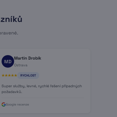
azníků
pravené.
Martin Drobík
MD
Ostrava
RYCHLOST
Super služby, levné, rychlé řešení případných
požadavků.
Google recenze