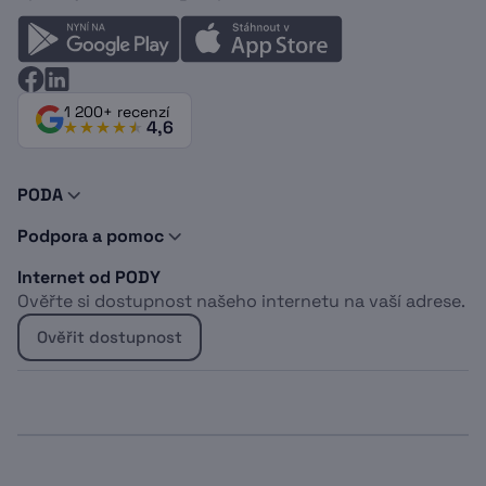
1 200+ recenzí
4,6
PODA
O nás
Podpora a pomoc
Novinky a tipy
Kontakty
Doporuč PODU
Internet od PODY
Podpora
Dokumenty
Ověřte si dostupnost našeho internetu na vaší adrese.
Vyjádření o existenci sítí
Logomanuál
Whistleblowing
Kabelová televize
Ověřit dostupnost
Projekt EU
Sociálně znevýhodněné osoby
Optický internet do bytu
Bydlíte u Heimstaden?
Bezdrátový internet do domu
Internet pro firmy