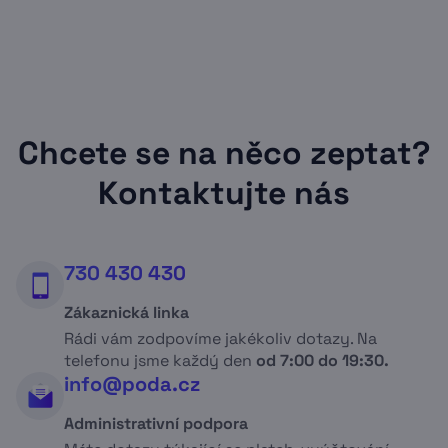
nastavení co nejjednodušší.
Optické a bezdrátové připojení k internetu
Platbou na terminálu Sazka
poskytujeme mimo jiné v
Praze
,
Brně
,
Ostravě
,
Havířově
,
Karviné
,
Bohumíně
,
Frýdku-Místku
,
Havlíčkově Brodě
,
Horní Suché
,
Letovicích
,
Úhradou v hotovosti
Novém Městě na Moravě
,
Svitavách
,
Vysokém Mýtě
,
Žďáru nad Sázavou
,
Orlové
,
Chcete se na něco zeptat?
Znojmě
,
Poličce a okolí
.
Přes složenku
Kontaktujte nás
Více informací o platbách
naleznete v sekci
730 430 430
Podpora
.
Zákaznická linka
Rádi vám zodpovíme jakékoliv dotazy. Na
telefonu jsme každý den
od 7:00 do 19:30.
info@poda.cz
Administrativní podpora