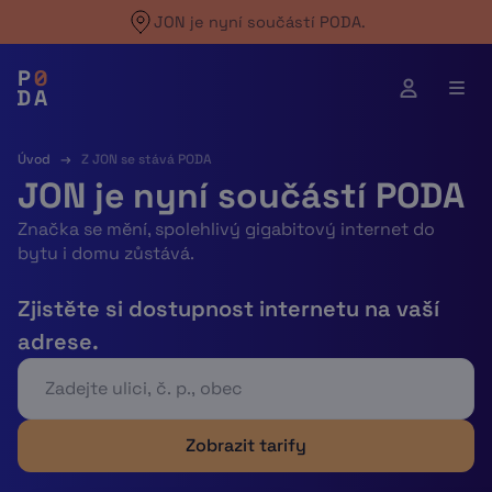
Skip
JON je nyní součástí PODA.
to
content
Úvod
→
Z JON se stává PODA
JON je nyní součástí PODA
Značka se mění, spolehlivý gigabitový internet do
bytu i domu zůstává.
Zjistěte si dostupnost internetu na vaší
adrese.
Zobrazit tarify