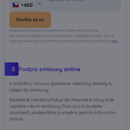
+420
Ozvěte se mi
Odesláním formuláře s telefonním číslem souhlasíte se
zpracováním údaje a s kontaktováním s nabídkou služeb. Více o
ochraně soukromí a možnostech odvolání souhlasu naleznete
zde
.
Podpis smlouvy online
2
V průběhu hovoru doladíme všechny detaily a
údaje do smlouvy.
Následně získáte přístup do Klientské zóny, kde
najdete návrh smlouvy. Pokud s ní budete
souhlasit, podepíšete ji snadno jedním kliknutím
online.