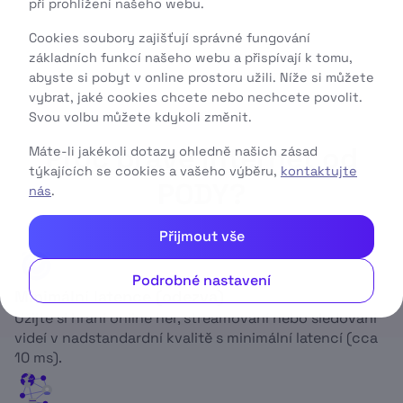
při prohlížení našeho webu.
Cookies soubory zajišťují správné fungování
základních funkcí našeho webu a přispívají k tomu,
abyste si pobyt v online prostoru užili. Níže si můžete
vybrat, jaké cookies chcete nebo nechcete povolit.
Svou volbu můžete kdykoli změnit.
Proč právě internet od
Máte-li jakékoli dotazy ohledně našich zásad
týkajících se cookies a vašeho výběru,
kontaktujte
PODY?
nás
.
Přijmout vše
Podrobné nastavení
Minimální latence (odezva)
Užijte si hraní online her, streamování nebo sledování
videí v nadstandardní kvalitě s minimální latencí (cca
10 ms).