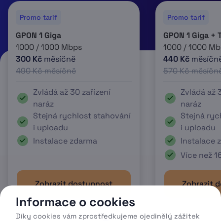
Promo tarif
Promo tarif
GPON 1 Giga
GPON 1 Giga + 
1000 / 1000 Mbps
1000 / 1000 Mb
300 Kč
měsíčně
440 Kč
měsíčn
490 Kč měsíčně
570 Kč měsíčn
Zvládá až 30 zařízení
Zvládá až 3
naráz
naráz
Stejná rychlost stahování
Stejná ryc
i uploadu
i uploadu
Instalace zdarma
Instalace 
Více než 1
Zobrazit dostupnost
Zobrazit 
Informace o cookies
Díky cookies vám zprostředkujeme ojedinělý zážitek