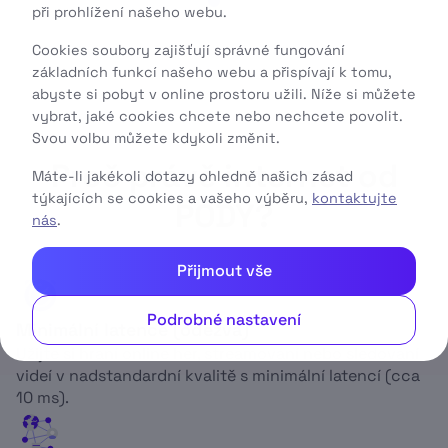
při prohlížení našeho webu.
Cookies soubory zajišťují správné fungování
základních funkcí našeho webu a přispívají k tomu,
abyste si pobyt v online prostoru užili. Níže si můžete
vybrat, jaké cookies chcete nebo nechcete povolit.
Svou volbu můžete kdykoli změnit.
Proč právě internet od
Máte-li jakékoli dotazy ohledně našich zásad
týkajících se cookies a vašeho výběru,
kontaktujte
PODY?
nás
.
Přijmout vše
Podrobné nastavení
Minimální latence (odezva)
Užijte si hraní online her, streamování nebo sledování
videí v nadstandardní kvalitě s minimální latencí (cca
10 ms).