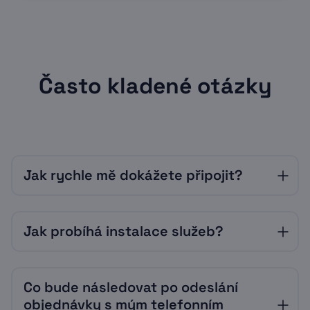
Často kladené otázky
Jak rychle mě dokážete připojit?
Vždy velmi záleží na okolnostech a vytížení
Jak probíhá instalace služeb?
našich techniků. Často je však možné
připojení realizovat už následující pracovní
den. Přesnější informace vám sdělí operátor,
Průběh instalace se liší podle technologie
který se vám ozve na číslo zadané v
Co bude následovat po odeslání
služeb. Vždy ji však poskytujeme zdarma (s
nezávazné objednávce.
výjimkou 2 Gb/s připojení). Před instalací je
objednávky s mým telefonním