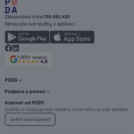
Zákaznická linka:
730 430 430
Spravujte své služby v aplikaci
1 200+ recenzí
4,6
PODA
O nás
Podpora a pomoc
Novinky a tipy
Kontakty
Doporuč PODU
Internet od PODY
Podpora
Dokumenty
Ověřte si dostupnost našeho internetu na vaší adrese.
Vyjádření o existenci sítí
Logomanuál
Whistleblowing
Kabelová televize
Ověřit dostupnost
Projekt EU
Sociálně znevýhodněné osoby