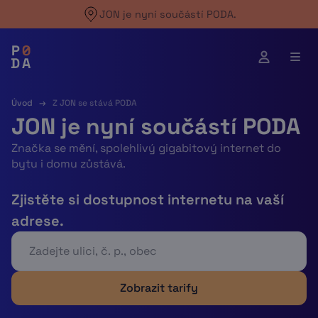
Skip
JON je nyní součástí PODA.
to
content
Úvod
→
Z JON se stává PODA
JON je nyní součástí PODA
Značka se mění, spolehlivý gigabitový internet do
bytu i domu zůstává.
Zjistěte si dostupnost internetu na vaší
adrese.
Zobrazit tarify