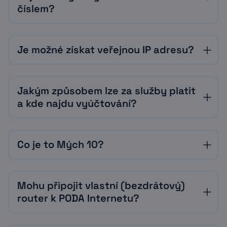
vhodné si rozmyslet, kde budete chtít umístit
číslem?
router. Níže najdete podrobnosti ke dvěma
nejčastějším případům instalace služeb.
Pokud nám nezávaznou objednávku zašlete
Je možné získat veřejnou IP adresu?
ve všední dny mezi 7:00 a 19:30, budeme vás
V
bytě
bývá nejčastěji dostupné optické
kontaktovat zhruba do 15 minut. V případě,
připojení, kdy vám optickou zásuvku
že zašlete objednávku mimo tento čas,
přivedeme až do bytu. Bez vrtání se to
Pronájem veřejné IPv4 adresy si můžete
zavoláme vám následující pracovní den
většinou neobejde, bát se ale ničeho
Jakým způsobem lze za služby platit
přiobjednat za příplatek 80 Kč měsíčně.
dopoledne.
nemusíte. Celá instalace zabere obvykle
a kde najdu vyúčtování?
kolem 40 minut, vyvrtané díry zatmelíme a
Během hovoru ověříme dostupnost služeb na
drát úhledně připevníme na strop tak, aby
vaší adrese a požádáme vás o potvrzení
téměř nebyl vidět a ničemu nevadil.
Faktury jsou zasílány elektronicky na e-
výběru tarifu a jeho případné upřesnění.
Samozřejmostí je závěrečný úklid.
Co je to Mých 10?
mailovou adresu a zároveň je najdete ve své
Zeptáme se vás také na základní údaje do
Klientské zóně, do které vám zašleme přístup
smlouvy o poskytování služeb.
V
rodinných domech
nejčastěji instalujeme
prostřednictvím SMS. Faktura za služby je
bezdrátové připojení (například přes
Mých 10 je televizní tarif, který zahrnuje
vystavena na začátku daného měsíce a
Následně vám pošleme přístupové údaje do
technologii 60 GHz nebo 5E). Prvním krokem
Mohu připojit vlastní (bezdrátový)
kompletní základní nabídku TV programů a
zpravidla má splatnost do 15. dne v měsíci.
vaší Klientské zóny, kde si v klidu
je umístit a správně natočit vysílač na
zároveň umožňuje výběr 10 libovolných
router k PODA Internetu?
zkontrolujete a podepíšete smlouvu. Poté
střechu domu a od něj přivést drát dovnitř.
kanálů z rozšířené nabídky. Záleží jen na vás,
Fakturu je možné zaplatit několika způsoby:
vám zavoláme ještě jednou a domluvíme
Jde o trochu náročnější proces než v případě
které programy využijete.