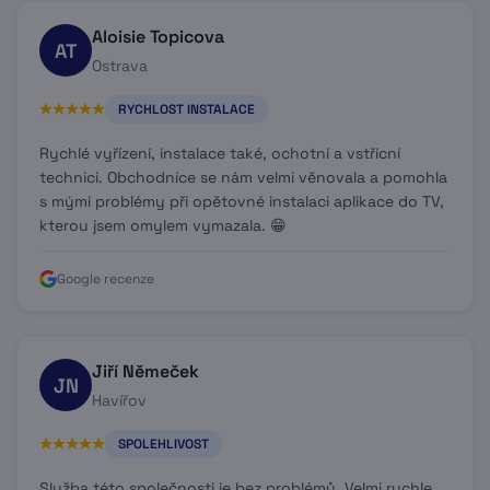
Aloisie Topicova
AT
Ostrava
RYCHLOST INSTALACE
Rychlé vyřízení, instalace také, ochotní a vstřícní
technici. Obchodníce se nám velmi věnovala a pomohla
s mými problémy při opětovné instalaci aplikace do TV,
kterou jsem omylem vymazala. 😁
Google recenze
Jiří Němeček
JN
Havířov
SPOLEHLIVOST
Služba této společnosti je bez problémů. Velmi rychle