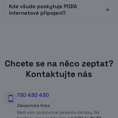
termín instalace podle vašich potřeb.
Jistě, doporučujeme vám však správně
instalace v bytě, trvá proto přibližně kolem
Kde všude poskytuje PODA
nastavit zabezpečení vašeho routeru. Stejně
hodiny a čtvrt. Stejně jako v případě bytu
Převodem na účet (doporučujeme
tak doporučujeme router s podrobným
internetové připojení?
zahrnuje instalace i tmelení a následný úklid.
nastavit trvalý příkaz)
českým manuálem, aby pro vás bylo
nastavení co nejjednodušší.
Optické a bezdrátové připojení k internetu
Platbou na terminálu Sazka
poskytujeme mimo jiné v
Praze
,
Brně
,
Ostravě
,
Havířově
,
Karviné
,
Bohumíně
,
Frýdku-Místku
,
Havlíčkově Brodě
,
Horní Suché
,
Letovicích
,
Úhradou v hotovosti
Novém Městě na Moravě
,
Svitavách
,
Vysokém Mýtě
,
Žďáru nad Sázavou
,
Orlové
,
Chcete se na něco zeptat?
Znojmě
,
Poličce a okolí
.
Přes složenku
Kontaktujte nás
Více informací o platbách
naleznete v sekci
730 430 430
Podpora
.
Zákaznická linka
Rádi vám zodpovíme jakékoliv dotazy. Na