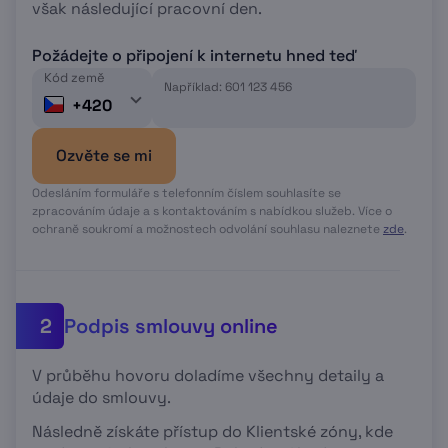
však následující pracovní den.
Požádejte o připojení k internetu hned teď
Kód země
Například: 601 123 456
+420
Ozvěte se mi
Odesláním formuláře s telefonním číslem souhlasíte se
zpracováním údaje a s kontaktováním s nabídkou služeb. Více o
ochraně soukromí a možnostech odvolání souhlasu naleznete
zde
.
Podpis smlouvy online
2
V průběhu hovoru doladíme všechny detaily a
údaje do smlouvy.
Následně získáte přístup do Klientské zóny, kde