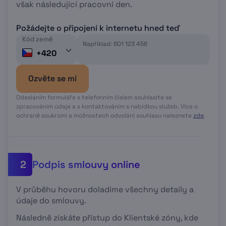
však následující pracovní den.
Požádejte o připojení k internetu hned teď
Kód země
Například: 601 123 456
+420
Ozvěte se mi
Odesláním formuláře s telefonním číslem souhlasíte se
zpracováním údaje a s kontaktováním s nabídkou služeb. Více o
ochraně soukromí a možnostech odvolání souhlasu naleznete
zde
.
Podpis smlouvy online
2
V průběhu hovoru doladíme všechny detaily a
údaje do smlouvy.
Následně získáte přístup do Klientské zóny, kde