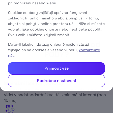
při prohlížení našeho webu.
Cookies soubory zajišťují správné fungování
základních funkcí našeho webu a přispívají k tomu,
abyste si pobyt v online prostoru užili. Níže si můžete
vybrat, jaké cookies chcete nebo nechcete povolit.
Svou volbu můžete kdykoli změnit.
Proč právě internet od
Máte-li jakékoli dotazy ohledně našich zásad
týkajících se cookies a vašeho výběru,
kontaktujte
PODY?
nás
.
Přijmout vše
Podrobné nastavení
Minimální latence (odezva)
Užijte si hraní online her, streamování nebo sledování
videí v nadstandardní kvalitě s minimální latencí (cca
10 ms).