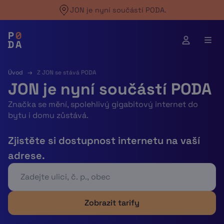
Skip
JON je nyní součástí PODA.
to
content
Úvod
→
Z JON se stává PODA
JON je nyní součástí PODA
Značka se mění, spolehlivý gigabitový internet do
bytu i domu zůstává.
Zjistěte si dostupnost internetu na vaší
adrese.
Zobrazit tarify