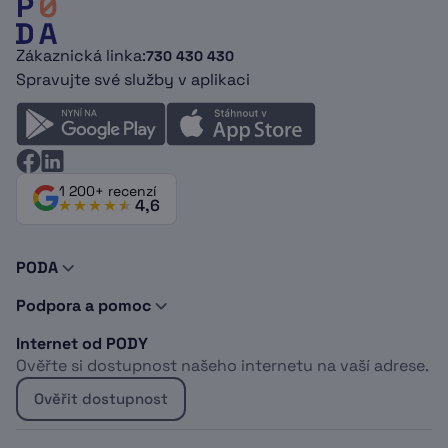
Zákaznická linka:
730 430 430
Spravujte své služby v aplikaci
1 200+ recenzí
4,6
PODA
O nás
Podpora a pomoc
Novinky a tipy
Kontakty
Doporuč PODU
Internet od PODY
Podpora
Dokumenty
Ověřte si dostupnost našeho internetu na vaší adrese.
Vyjádření o existenci sítí
Logomanuál
Whistleblowing
Kabelová televize
Ověřit dostupnost
Projekt EU
Sociálně znevýhodněné osoby