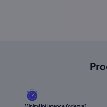
Pro
Minimální latence (odezva)