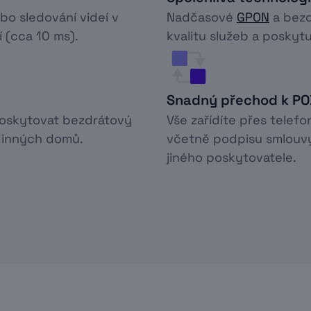
ebo sledování videí v
Nadčasové
GPON
a bezd
í (cca 10 ms).
kvalitu služeb a poskytuj
Snadný přechod k P
poskytovat bezdrátový
Vše zařídíte přes telefo
odinných domů.
včetně podpisu smlouvy
jiného poskytovatele.