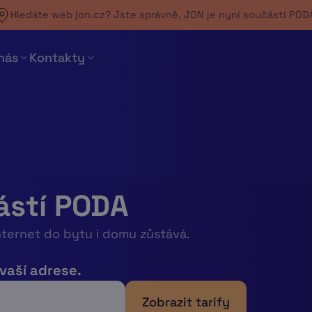
Hledáte web jon.cz? Jste správně,
JON je nyní součástí POD
nás
Kontakty
ástí PODA
nternet do bytu i domu zůstává.
 vaší adrese.
Zobrazit tarify