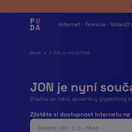
Skip
to
content
Internet
Televize
Volání
O 
Úvod
→
Z JON se stává PODA
JON je nyní souč
Značka se mění, spolehlivý gigabitový i
Zjistěte si dostupnost internetu na