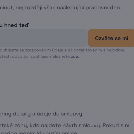
inut, nejpozději však následující pracovní den.
tu hned teď
Ozvěte se mi
souhlasíte se zpracováním údaje a s kontaktováním s nabídkou
stech odvolání souhlasu naleznete
zde
.
hny detaily a údaje do smlouvy.
entské zóny, kde najdete návrh smlouvy. Pokud s ní
snadno jedním kliknutím online.