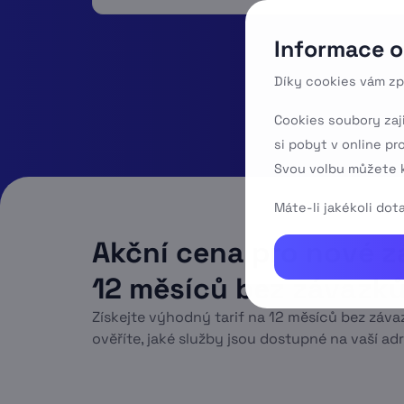
Informace o
Díky cookies vám zp
Cookies soubory zaj
si pobyt v online pr
Svou volbu můžete k
Máte-li jakékoli do
Akční cena pro nové z
12 měsíců bez závazk
Získejte výhodný tarif na 12 měsíců bez závaz
ověříte, jaké služby jsou dostupné na vaší adr