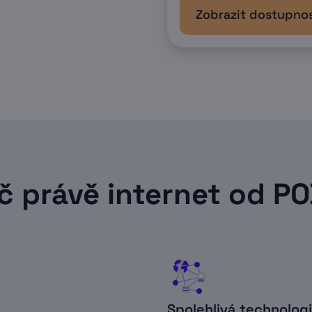
Zobrazit dostupno
č právě internet od P
Spolehlivá technolog