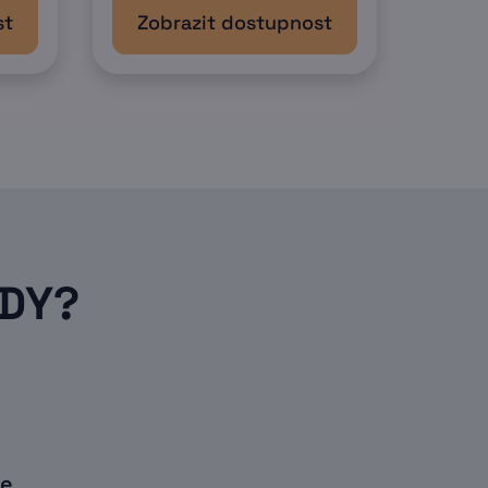
st
Zobrazit dostupnost
ODY?
ie