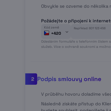
Obvykle se ozveme do několika m
Požádejte o připojení k interne
Kód země
Například: 601 123 456
+420
Odesláním formuláře s telefonním číslem 
služeb. Více o ochraně soukromí a možno
Podpis smlouvy online
2
V průběhu hovoru doladíme všec
Následně získáte přístup do Kli
budete souhlasit, podepíšete ji 