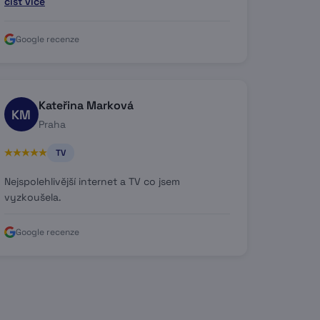
číst více
Google recenze
Kateřina Marková
KM
Praha
TV
Nejspolehlivější internet a TV co jsem
vyzkoušela.
Google recenze