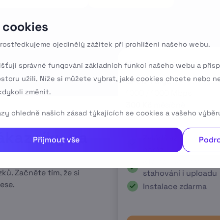
 cookies
rostředkujeme ojedinělý zážitek při prohlížení našeho webu.
Promo tarif
išťují správné fungování základních funkcí našeho webu a přisp
ostoru užili. Níže si můžete vybrat, jaké cookies chcete nebo n
GPON 1 Giga
dykoli změnit.
1000 / 1000 Mbps
300 Kč
měsíčně
tazy ohledně našich zásad týkajících se cookies a vašeho výběr
490 Kč měsíčně
ákazníky na
Zvládá až 30 zařízení
Přijmout vše
Podro
naráz
ů
Stejná rychlost
ků. Začněte tím, že si
stahování i uploadu
ese.
Instalace zdarma