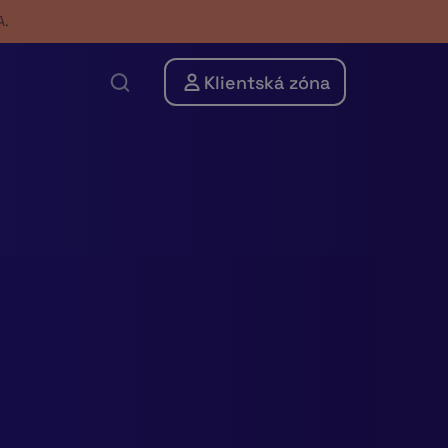
A.
Klientská zóna