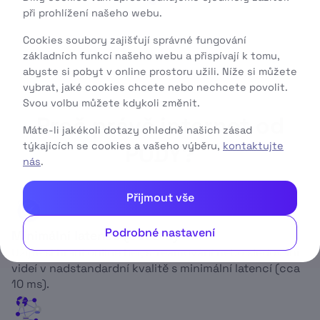
při prohlížení našeho webu.
Cookies soubory zajišťují správné fungování
základních funkcí našeho webu a přispívají k tomu,
abyste si pobyt v online prostoru užili. Níže si můžete
vybrat, jaké cookies chcete nebo nechcete povolit.
Svou volbu můžete kdykoli změnit.
Proč právě internet od
Máte-li jakékoli dotazy ohledně našich zásad
týkajících se cookies a vašeho výběru,
kontaktujte
PODY?
nás
.
Přijmout vše
Podrobné nastavení
Minimální latence (odezva)
Užijte si hraní online her, streamování nebo sledování
videí v nadstandardní kvalitě s minimální latencí (cca
10 ms).