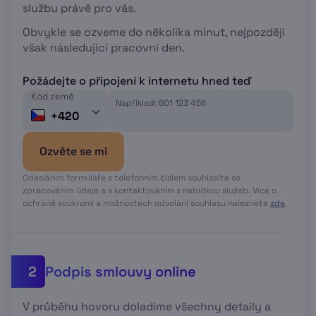
službu právě pro vás.
Obvykle se ozveme do několika minut, nejpozději
však následující pracovní den.
Požádejte o připojení k internetu hned teď
Kód země
Například: 601 123 456
+420
Ozvěte se mi
Odesláním formuláře s telefonním číslem souhlasíte se
zpracováním údaje a s kontaktováním s nabídkou služeb. Více o
ochraně soukromí a možnostech odvolání souhlasu naleznete
zde
.
Podpis smlouvy online
2
V průběhu hovoru doladíme všechny detaily a