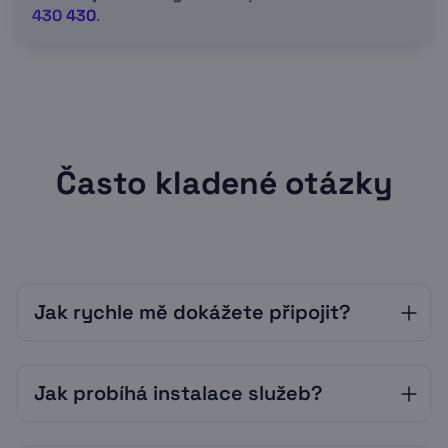
430 430
.
Často kladené otázky
Jak rychle mě dokážete připojit?
Vždy velmi záleží na okolnostech a vytížení
Jak probíhá instalace služeb?
našich techniků. Často je však možné
připojení realizovat už následující pracovní
den. Přesnější informace vám sdělí operátor,