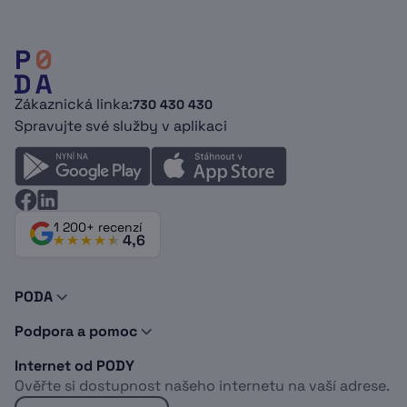
Zákaznická linka:
730 430 430
Spravujte své služby v aplikaci
1 200+ recenzí
4,6
PODA
O nás
Podpora a pomoc
Novinky a tipy
Kontakty
Doporuč PODU
Internet od PODY
Podpora
Dokumenty
Ověřte si dostupnost našeho internetu na vaší adrese.
Vyjádření o existenci sítí
Logomanuál