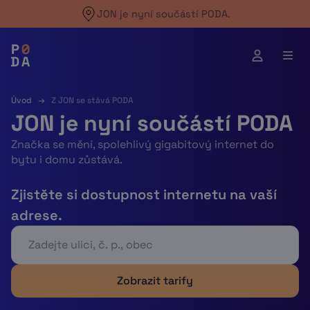
Skip
JON je nyní součástí PODA.
to
content
Úvod
→
Z JON se stává PODA
JON je nyní součástí PODA
Značka se mění, spolehlivý gigabitový internet do
bytu i domu zůstává.
Zjistěte si dostupnost internetu na vaší
adrese.
Zobrazit tarify